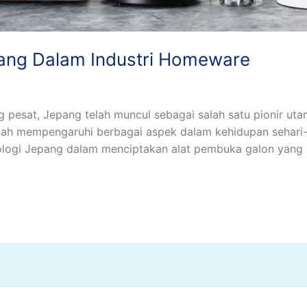
ang Dalam Industri Homeware
pesat, Jepang telah muncul sebagai salah satu pionir ut
elah mempengaruhi berbagai aspek dalam kehidupan sehari-
logi Jepang dalam menciptakan alat pembuka galon yang 