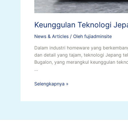
Keunggulan Teknologi Jep
News & Articles
/ Oleh
fujiadminsite
Dalam industri homeware yang berkembang 
dan detail yang tajam, teknologi Jepang t
Bugalon, yang merangkul keunggulan tekno
…
Keunggulan
Selengkapnya »
Teknologi
Jepang
Dalam
Industri
Homeware