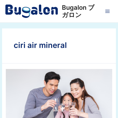
Lewati
Bugalon ブ
ke
ガロン
konten
MAI
MEN
ciri air mineral