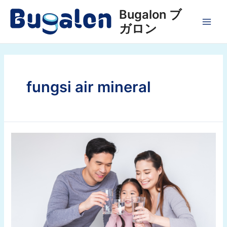
Lewati
Bugalon ブ
ke
ガロン
konten
MAI
MEN
fungsi air mineral