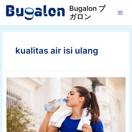
Lewati
Bugalon ブ
ke
ガロン
konten
MAI
MEN
kualitas air isi ulang