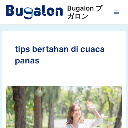
Lewati
Bugalon ブ
ke
ガロン
konten
MAI
MEN
tips bertahan di cuaca
panas